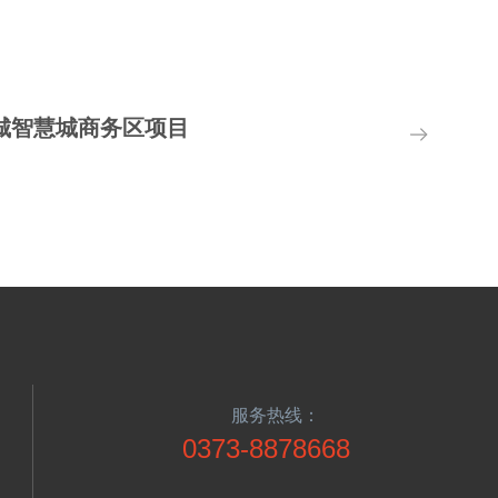
城智慧城商务区项目
建筑面积:97338.31平方米
服务热线：
0373-8878668