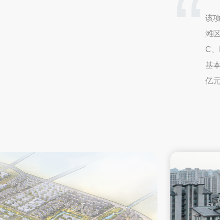
该
滩
C、
基本
亿