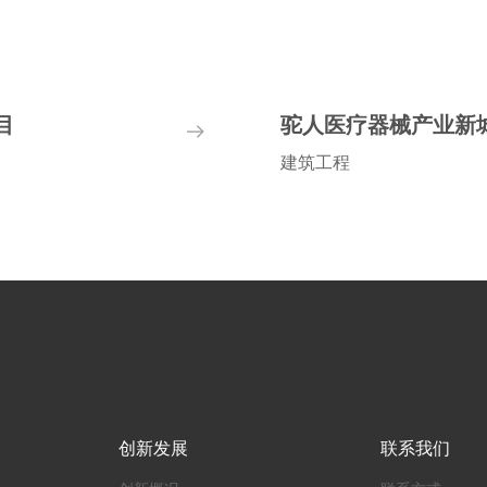
目
驼人医疗器械产业新
建筑工程
建筑面积:97338.31平方米
项目地址:河南长垣
创新发展
联系我们