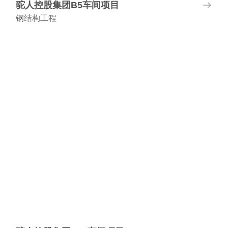
驼人控股集团B5车间项目
钢结构工程
项目地址:河南长垣
建筑面积:9802.59平方米