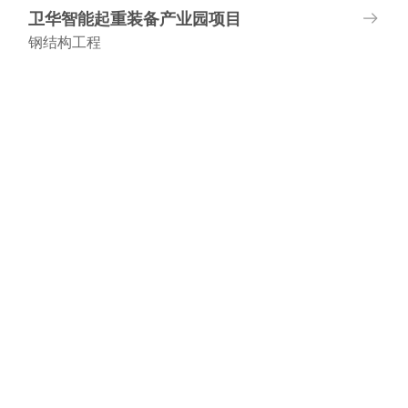
卫华智能起重装备产业园项目
钢结构工程
项目地址:河南长垣
建筑面积:约36万平方米