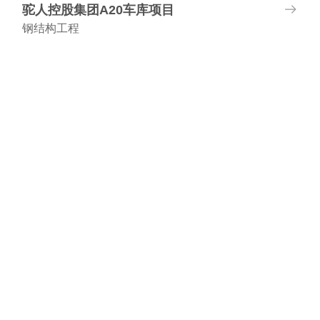
驼人控股集团A20车库项目
钢结构工程
项目地址:河南长垣
建筑面积:12264.68平方米