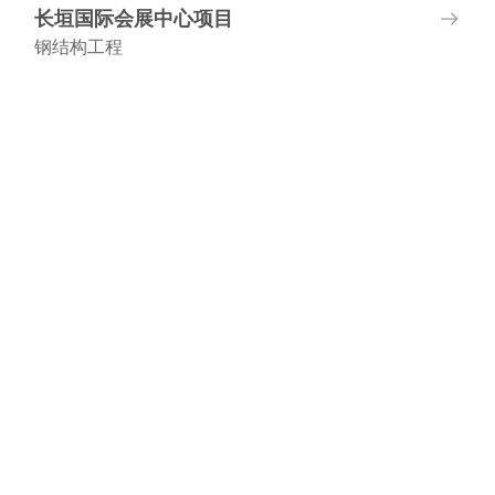
长垣国际会展中心项目
钢结构工程
项目地址:河南长垣
建筑面积:40000平方米